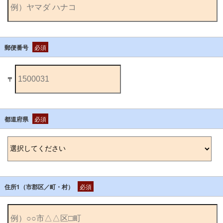
郵便番号
必須
〒
都道府県
必須
住所1（市郡区／町・村）
必須