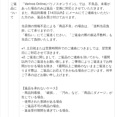
ご返
「Varinos Online(バリノスオンライン)」では、不良品、未着が
品に
あった場合のみは返品・交換に対応とさせていただきます。
つい
また、商品到着後【14日以内】にメールにてご連絡をいただい
て
た方のみ、返品を受け付けております。
当店側の情報不足による「商品不良」の場合は、「送料当店負
担」にて承りますので、
「着払い」にてご返送ください。「ご返金の際の振込手数料」も
当店にて負担いたします。
※1. 土日祝または営業時間外でのご連絡につきましては、翌営業
日にご対応させて頂きます。
※2. ご返送に関しまして、ご返品のご連絡を頂いてから、1週間
以内でのご返送をお願い致します。ご事情によりご返送までお時
間がかかる場合を除き、 1週間以上ご連絡のないままご返送とな
ります際は、ご返品にお応えできかねる場合がございます。何卒
ご了承のほどお願い申し上げます。
【返品を承れないケース】
・商品到着後、「破損」、「汚れ」など、「商品にダメージ」が
生じている場合。
・使用された形跡がある場合
・ご返品不可の商品の場合。
・返金受付期間を過ぎている場合。