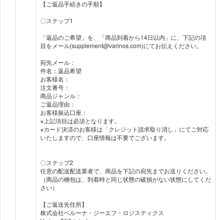
【ご返品手続きの手順】
〇ステップ1
「返品のご希望」を、「商品到着から14日以内」に、下記の項
目をメール(supplement@varinos.com)にてお伝えください。
宛先メール：
件名：返品希望
お客様名：
注文番号：
商品ジャンル：
ご返品理由：
お客様振込口座：
※上記項目は必須となります。
※カード決済のお客様は「クレジット請求取り消し」にてご対応
いたしますので、口座情報は不要でございます。
〇ステップ2
任意の配送配送業者で、商品を下記の宛先までお送りください。
（商品の梱包は、到着時と同じ状態の破損がない状態にしてくだ
さい）
【ご返送先住所】
株式会社ベルーナ・ジーエフ・ロジスティクス