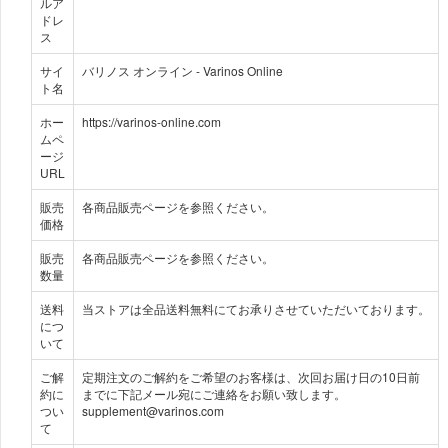
ルア
ドレ
ス
サイ
バリノス オンライン - Varinos Online
ト名
ホー
https://varinos-online.com
ムペ
ージ
URL
販売
各商品販売ページを参照ください。
価格
販売
各商品販売ページを参照ください。
数量
送料
当ストアは全品送料無料にてお承りさせていただいております。
につ
いて
ご解
定期注文のご解約をご希望のお客様は、次回お届け日の10日前
約に
までに下記メール宛にご連絡をお願い致します。
つい
supplement@varinos.com
て