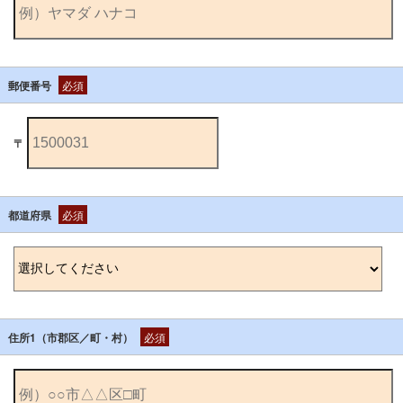
郵便番号
必須
〒
都道府県
必須
住所1（市郡区／町・村）
必須